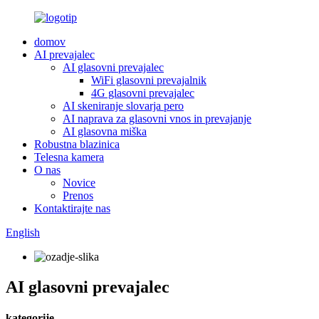
domov
AI prevajalec
AI glasovni prevajalec
WiFi glasovni prevajalnik
4G glasovni prevajalec
AI skeniranje slovarja pero
AI naprava za glasovni vnos in prevajanje
AI glasovna miška
Robustna blazinica
Telesna kamera
O nas
Novice
Prenos
Kontaktirajte nas
English
AI glasovni prevajalec
kategorije