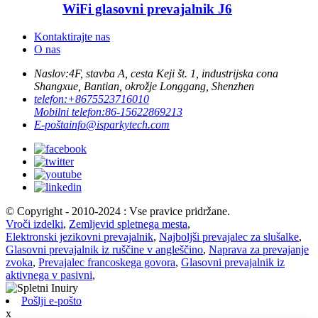
WiFi glasovni prevajalnik J6
Kontaktirajte nas
O nas
Naslov:
4F, stavba A, cesta Keji št. 1, industrijska cona
Shangxue, Bantian, okrožje Longgang, Shenzhen
telefon:
+8675523716010
Mobilni telefon:
86-15622869213
E-pošta
info@isparkytech.com
© Copyright - 2010-2024 : Vse pravice pridržane.
Vroči izdelki
,
Zemljevid spletnega mesta
,
Elektronski jezikovni prevajalnik
,
Najboljši prevajalec za slušalke
,
Glasovni prevajalnik iz ruščine v angleščino
,
Naprava za prevajanje
zvoka
,
Prevajalec francoskega govora
,
Glasovni prevajalnik iz
aktivnega v pasivni
,
Pošlji e-pošto
x